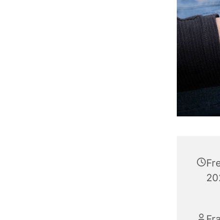
Fr
20
Fr