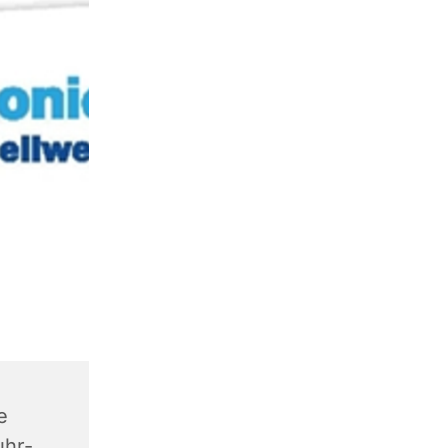
e
uhr-