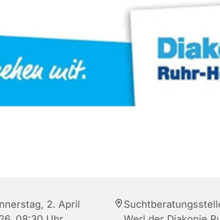
nnerstag, 2. April
Suchtberatungsstell
26, 08:30 Uhr
Werl der Diakonie R