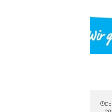
Do
20