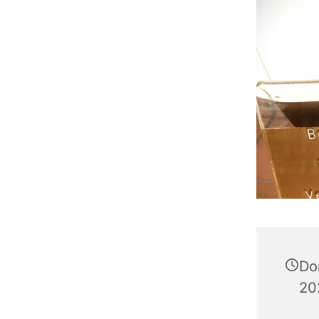
Do
20