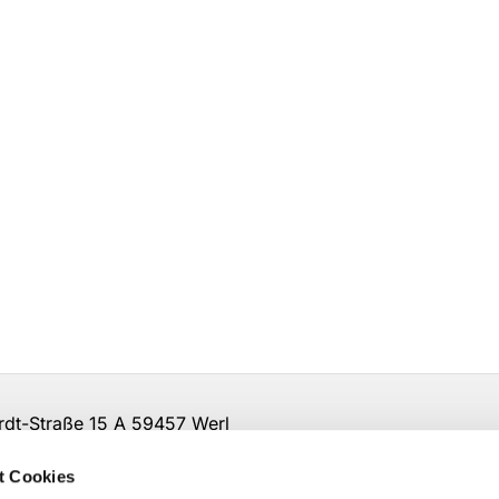
t-Straße 15 A 59457 Werl
irche-so-ar.de
t Cookies