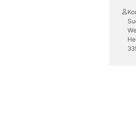
Ko
Su
We
He
33