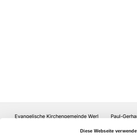
Evangelische Kirchengemeinde Werl Paul-Gerhard
Fon:
02922 910 977 0
gemeindebuero.werl@evk
Diese Webseite verwende