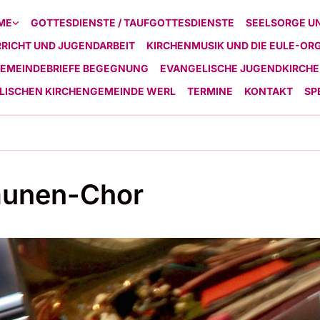
ME
GOTTESDIENSTE / TAUFGOTTESDIENSTE
SEELSORGE U
RICHT UND JUGENDARBEIT
KIRCHENMUSIK UND DIE EULE-OR
EMEINDEBRIEFE BEGEGNUNG
EVANGELISCHE JUGENDKIRCHE
ELISCHEN KIRCHENGEMEINDE WERL
TERMINE
KONTAKT
SP
aunen-Chor