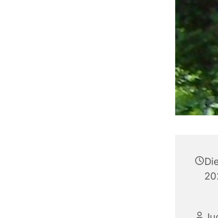
Di
20
Ju