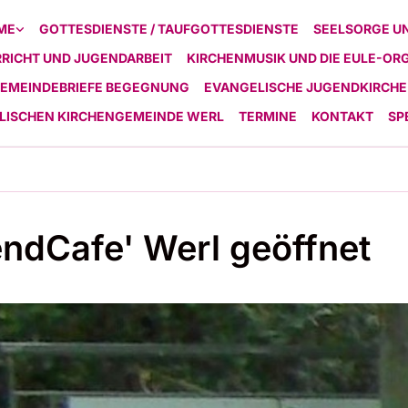
ME
GOTTESDIENSTE / TAUFGOTTESDIENSTE
SEELSORGE U
RICHT UND JUGENDARBEIT
KIRCHENMUSIK UND DIE EULE-OR
EMEINDEBRIEFE BEGEGNUNG
EVANGELISCHE JUGENDKIRCHE
ELISCHEN KIRCHENGEMEINDE WERL
TERMINE
KONTAKT
SP
ndCafe' Werl geöffnet