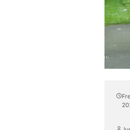
Fr
20
Ju