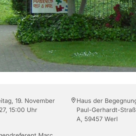
eitag, 19. November
Haus der Begegnun
27, 15:00 Uhr
Paul-Gerhardt-Straß
A, 59457 Werl
gendreferent Marc