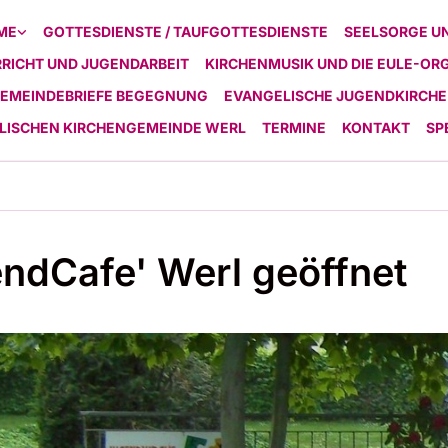
ME
GOTTESDIENSTE / TAUFGOTTESDIENSTE
SEELSORGE U
RICHT UND JUGENDARBEIT
KIRCHENMUSIK UND DIE EULE-OR
EMEINDEBRIEFE BEGEGNUNG
EVANGELISCHE JUGENDKIRCHE
ELISCHEN KIRCHENGEMEINDE WERL
TERMINE
KONTAKT
SP
ndCafe' Werl geöffnet