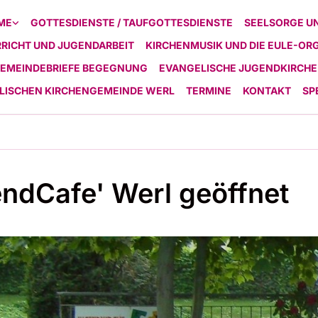
ME
GOTTESDIENSTE / TAUFGOTTESDIENSTE
SEELSORGE U
RICHT UND JUGENDARBEIT
KIRCHENMUSIK UND DIE EULE-OR
EMEINDEBRIEFE BEGEGNUNG
EVANGELISCHE JUGENDKIRCHE
ELISCHEN KIRCHENGEMEINDE WERL
TERMINE
KONTAKT
SP
ndCafe' Werl geöffnet