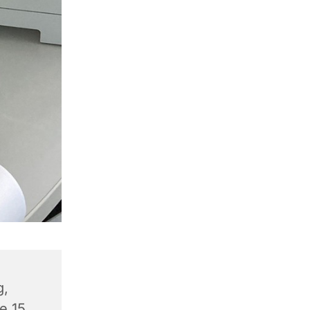
g,
e 15