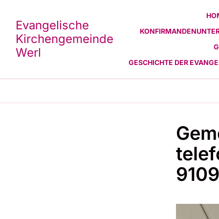
HO
Evangelische
KONFIRMANDENUNTER
Kirchengemeinde
G
Werl
GESCHICHTE DER EVANG
Geme
tele
910