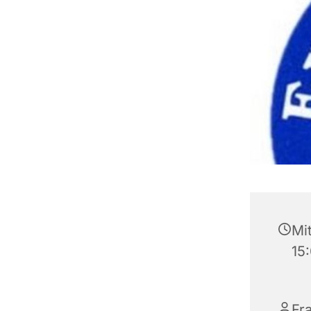
Mi
15
Fr